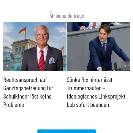
Ähnliche Beiträge
Rechtsanspruch auf
Sönke Rix hinterlässt
M
Ganztagsbetreuung für
Trümmerhaufen –
e
Schulkinder löst keine
Ideologisches Linksprojekt
Probleme
bpb sofort beenden