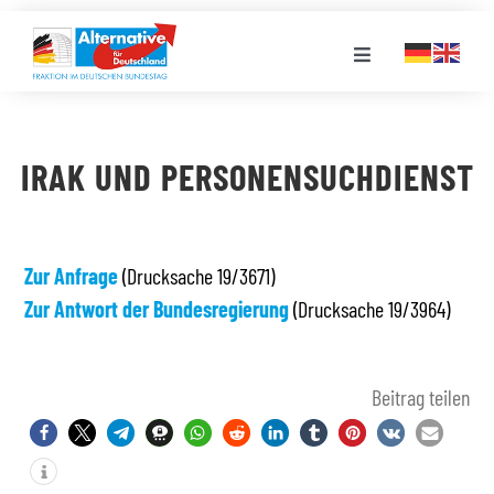
Zum
Inhalt
Toggle
springen
Navigation
FRAKTION
IRAK UND PERSONENSUCHDIENST
LANDESGRUPPEN
VERANSTALTUNGEN
Zur Anfrage
(Drucksache 19/3671)
Zur Antwort der Bundesregierung
(Drucksache 19/3964)
PRESSE
Beitrag teilen
STELLENPORTAL
MEDIATHEK