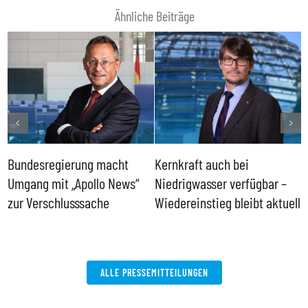
Ähnliche Beiträge
Bundesregierung macht
Kernkraft auch bei
H
Umgang mit „Apollo News“
Niedrigwasser verfügbar –
G
zur Verschlusssache
Wiedereinstieg bleibt aktuell
B
V
W
ALLE PRESSEMITTEILUNGEN