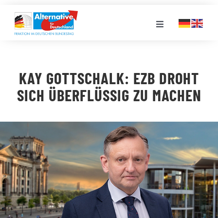
Zum
Inhalt
Toggle
springen
Navigation
FRAKTION
KAY GOTTSCHALK: EZB DROHT
LANDESGRUPPEN
SICH ÜBERFLÜSSIG ZU MACHEN
VERANSTALTUNGEN
PRESSE
STELLENPORTAL
MEDIATHEK