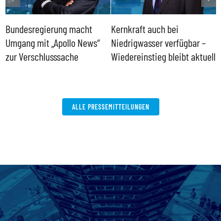
Bundesregierung macht
Kernkraft auch bei
H
Umgang mit „Apollo News“
Niedrigwasser verfügbar –
G
zur Verschlusssache
Wiedereinstieg bleibt aktuell
B
V
W
ALLE PRESSEMITTEILUNGEN