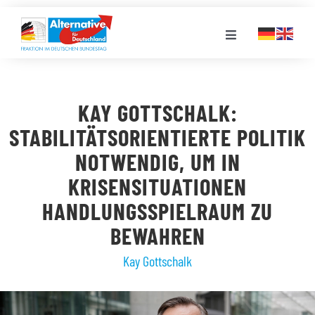
Zum
Inhalt
Toggle
springen
Navigation
FRAKTION
KAY GOTTSCHALK:
LANDESGRUPPEN
STABILITÄTSORIENTIERTE POLITIK
NOTWENDIG, UM IN
VERANSTALTUNGEN
KRISENSITUATIONEN
HANDLUNGSSPIELRAUM ZU
PRESSE
BEWAHREN
Kay Gottschalk
STELLENPORTAL
MEDIATHEK