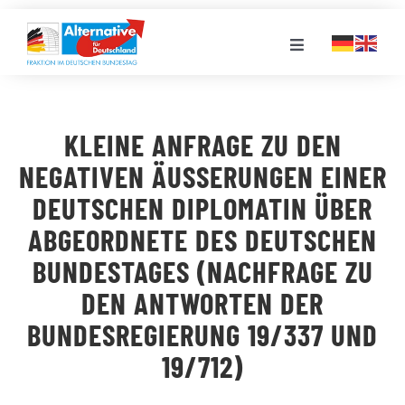
Zum
Inhalt
Toggle
springen
Navigation
FRAKTION
KLEINE ANFRAGE ZU DEN
LANDESGRUPPEN
NEGATIVEN ÄUSSERUNGEN EINER D
EUTSCHEN DIPLOMATIN ÜBER A
VERANSTALTUNGEN
BGEORDNETE DES DEUTSCHEN B
UNDESTAGES (NACHFRAGE ZU D
PRESSE
EN ANTWORTEN DER B
UNDESREGIERUNG 19/337 UND 1
STELLENPORTAL
9/712)
MEDIATHEK