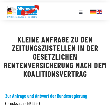
Zum
Inhalt
Toggle
springen
Navigation
FRAKTION
KLEINE ANFRAGE ZU DEN
LANDESGRUPPEN
ZEITUNGSZUSTELLEN IN DER
GESETZLICHEN
VERANSTALTUNGEN
RENTENVERSICHERUNG NACH DEM
KOALITIONSVERTRAG
PRESSE
STELLENPORTAL
Zur Anfrage und Antwort der Bundesregierung
(Drucksache 19/1659)
MEDIATHEK