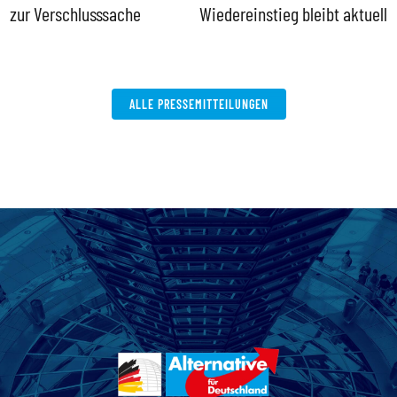
zur Verschlusssache
Wiedereinstieg bleibt aktuell
B
V
W
ALLE PRESSEMITTEILUNGEN