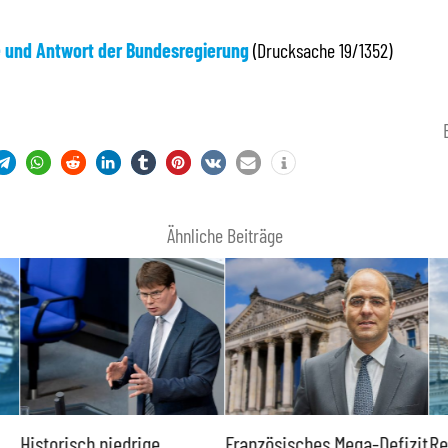
e und Antwort der Bundesregierung
(Drucksache 19/1352)
Ähnliche Beiträge
Historisch niedrige
Französisches Mega-Defizit
Re