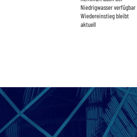
Umgang mit „Apollo News“
Niedrigwasser verfügbar 
zur Verschlusssache
Wiedereinstieg bleibt
aktuell