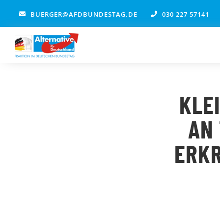
Zum
BUERGER@AFDBUNDESTAG.DE
030 227 57141
Inhalt
springen
KLE
AN
ERK