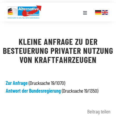
Zum
Inhalt
Toggle
springen
Navigation
FRAKTION
KLEINE ANFRAGE ZU DER
LANDESGRUPPEN
BESTEUERUNG PRIVATER NUTZUNG
VON KRAFTFAHRZEUGEN
VERANSTALTUNGEN
PRESSE
Zur Anfrage
(Drucksache 19/1070)
Antwort der Bundesregierung
(Drucksache 19/1350)
STELLENPORTAL
Beitrag teilen
MEDIATHEK