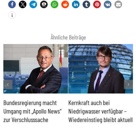
Ähnliche Beiträge
Bundesregierung macht
Kernkraft auch bei
H
Umgang mit „Apollo News“
Niedrigwasser verfügbar –
G
zur Verschlusssache
Wiedereinstieg bleibt aktuell
B
V