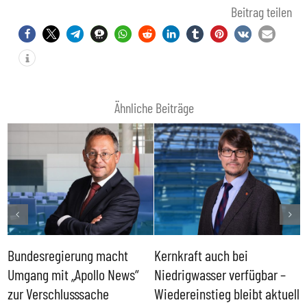
Beitrag teilen
Ähnliche Beiträge
Bundesregierung macht
Kernkraft auch bei
H
Umgang mit „Apollo News“
Niedrigwasser verfügbar –
G
zur Verschlusssache
Wiedereinstieg bleibt aktuell
B