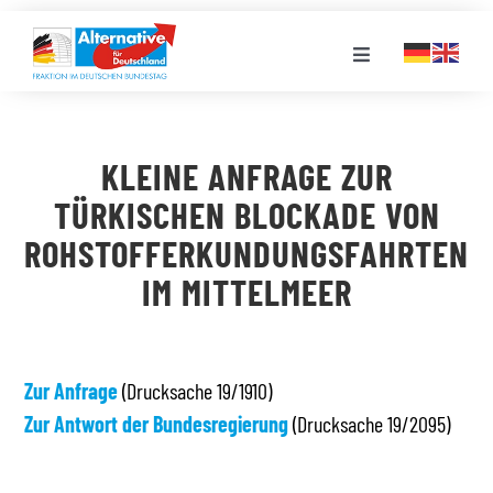
Zum
Inhalt
Toggle
springen
Navigation
FRAKTION
KLEINE ANFRAGE ZUR
LANDESGRUPPEN
TÜRKISCHEN BLOCKADE VON
ROHSTOFFERKUNDUNGSFAHRTEN
VERANSTALTUNGEN
IM MITTELMEER
PRESSE
Zur Anfrage
(Drucksache 19/1910)
STELLENPORTAL
Zur Antwort der Bundesregierung
(Drucksache 19/2095)
MEDIATHEK