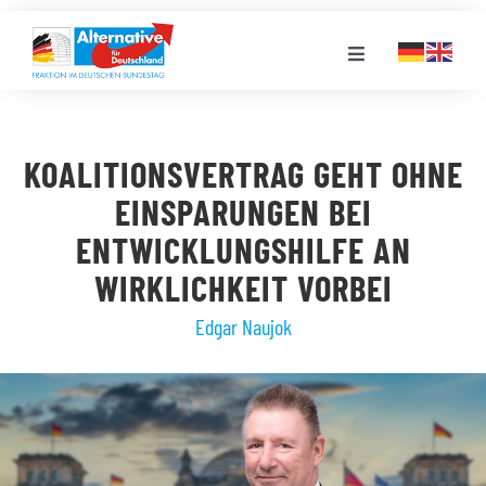
Zum
Inhalt
Toggle
springen
Navigation
FRAKTION
KOALITIONSVERTRAG GEHT OHNE
LANDESGRUPPEN
EINSPARUNGEN BEI
ENTWICKLUNGSHILFE AN
VERANSTALTUNGEN
WIRKLICHKEIT VORBEI
Edgar Naujok
PRESSE
STELLENPORTAL
MEDIATHEK