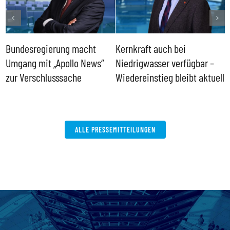
Bundesregierung macht
Kernkraft auch bei
H
Umgang mit „Apollo News“
Niedrigwasser verfügbar –
G
zur Verschlusssache
Wiedereinstieg bleibt aktuell
B
V
W
ALLE PRESSEMITTEILUNGEN