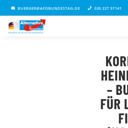
Zum
BUERGER@AFDBUNDESTAG.DE
030 227 57141
Inhalt
springen
KOR
HEIN
– B
FÜR 
F