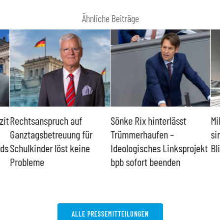
Ähnliche Beiträge
zit
Rechtsanspruch auf
Sönke Rix hinterlässt
Mi
Ganztagsbetreuung für
Trümmerhaufen –
si
nds
Schulkinder löst keine
Ideologisches Linksprojekt
Bl
Probleme
bpb sofort beenden
ALLE PRESSEMITTEILUNGEN