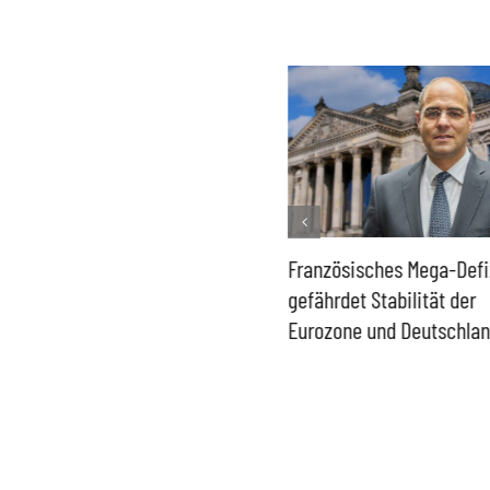
Historisch niedrige
Französisches Mega-Defi
Gasspeicher –
gefährdet Stabilität der
Bundesregierung gefährdet
Eurozone und Deutschla
Versorgung und
Wirtschaftsstandort