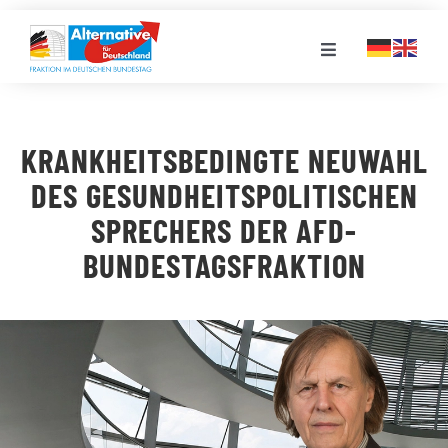
Zum
Inhalt
Toggle
springen
Navigation
FRAKTION
KRANKHEITSBEDINGTE NEUWAHL
LANDESGRUPPEN
DES GESUNDHEITSPOLITISCHEN
SPRECHERS DER AFD-
VERANSTALTUNGEN
BUNDESTAGSFRAKTION
PRESSE
STELLENPORTAL
MEDIATHEK