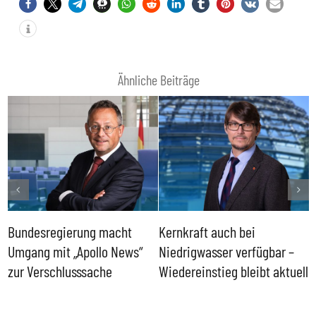
Ähnliche Beiträge
Bundesregierung macht
Kernkraft auch bei
H
Umgang mit „Apollo News“
Niedrigwasser verfügbar –
G
zur Verschlusssache
Wiedereinstieg bleibt aktuell
B
V
W