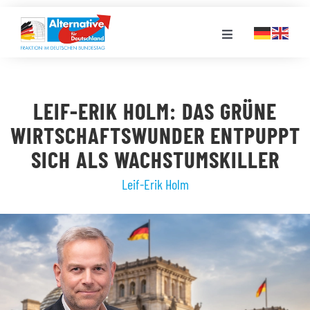
Zum
Inhalt
Toggle
springen
Navigation
FRAKTION
LEIF-ERIK HOLM: DAS GRÜNE
LANDESGRUPPEN
WIRTSCHAFTSWUNDER ENTPUPPT
SICH ALS WACHSTUMSKILLER
VERANSTALTUNGEN
Leif-Erik Holm
PRESSE
STELLENPORTAL
MEDIATHEK