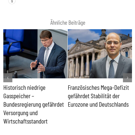
Ähnliche Beiträge
Historisch niedrige
Französisches Mega-Defizit
R
Gasspeicher –
gefährdet Stabilität der
G
ll
Bundesregierung gefährdet
Eurozone und Deutschlands
S
Versorgung und
P
Wirtschaftsstandort