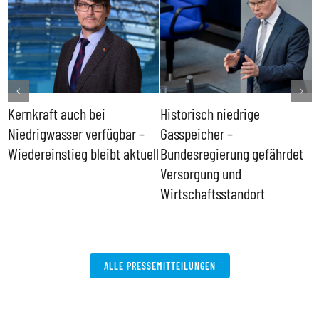
Kernkraft auch bei
Historisch niedrige
F
Niedrigwasser verfügbar –
Gasspeicher –
g
Wiedereinstieg bleibt aktuell
Bundesregierung gefährdet
E
Versorgung und
Wirtschaftsstandort
ALLE PRESSEMITTEILUNGEN