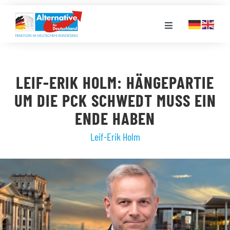
Zum
Inhalt
Toggle
springen
Navigation
FRAKTION
LEIF-ERIK HOLM: HÄNGEPARTIE
LANDESGRUPPEN
UM DIE PCK SCHWEDT MUSS EIN
ENDE HABEN
VERANSTALTUNGEN
Leif-Erik Holm
PRESSE
STELLENPORTAL
MEDIATHEK