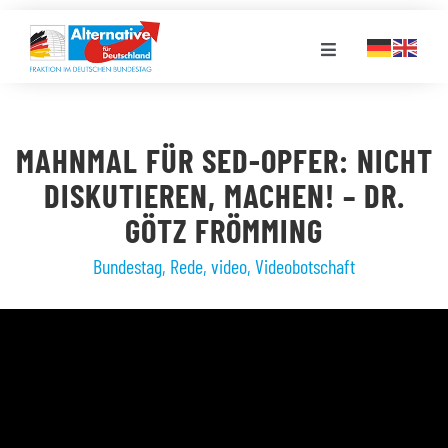
Zum
Inhalt
Toggle
springen
Navigation
FRAKTION
MAHNMAL FÜR SED-OPFER: NICHT
LANDESGRUPPEN
DISKUTIEREN, MACHEN! – DR.
GÖTZ FRÖMMING
VERANSTALTUNGEN
Bundestag
,
Rede
,
video
,
Videobotschaft
PRESSE
STELLENPORTAL
MEDIATHEK