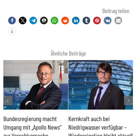
Beitrag teilen
Ähnliche Beiträge
Bundesregierung macht
Kernkraft auch bei
H
Umgang mit „Apollo News“
Niedrigwasser verfügbar –
G
zur Verschlusssache
Wiedereinstieg bleibt aktuell
B