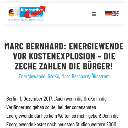
Zum
Inhalt
Toggle
springen
Navigation
FRAKTION
MARC BERNHARD: ENERGIEWENDE
LANDESGRUPPEN
VOR KOSTENEXPLOSION – DIE
ZECHE ZAHLEN DIE BÜRGER!
VERANSTALTUNGEN
Energiewende
,
GroKo
,
Marc Bernhard
,
Ökostrom
PRESSE
Berlin, 1. Dezember 2017. „Auch wenn die GroKo in die
Verlängerung gehen sollte, bei der sogenannten
STELLENPORTAL
Energiewende darf es kein Weiter-so mehr geben! Denn die
Energiewende kostet nach neuesten Studien weitere 2000
MEDIATHEK