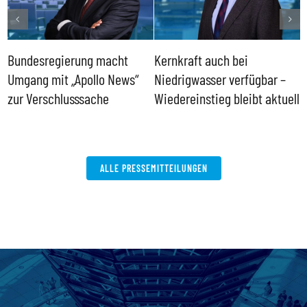
Bundesregierung macht
Kernkraft auch bei
H
Umgang mit „Apollo News“
Niedrigwasser verfügbar –
G
zur Verschlusssache
Wiedereinstieg bleibt aktuell
B
V
W
ALLE PRESSEMITTEILUNGEN