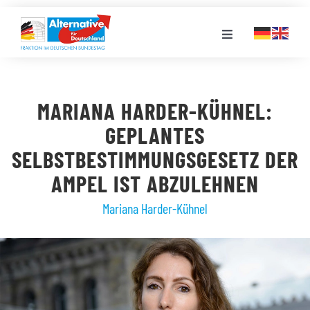
Zum
Inhalt
Toggle
springen
Navigation
FRAKTION
MARIANA HARDER-KÜHNEL:
LANDESGRUPPEN
GEPLANTES
SELBSTBESTIMMUNGSGESETZ DER
VERANSTALTUNGEN
AMPEL IST ABZULEHNEN
Mariana Harder-Kühnel
PRESSE
STELLENPORTAL
MEDIATHEK