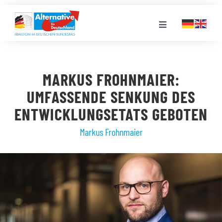
Zum
Inhalt
Toggle
springen
Navigation
FRAKTION
MARKUS FROHNMAIER:
LANDESGRUPPEN
UMFASSENDE SENKUNG DES
ENTWICKLUNGSETATS GEBOTEN
VERANSTALTUNGEN
Markus Frohnmaier
PRESSE
STELLENPORTAL
MEDIATHEK