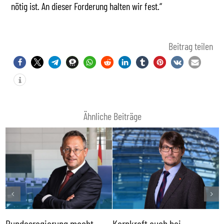
nötig ist. An dieser Forderung halten wir fest.“
Beitrag teilen
Ähnliche Beiträge
Bundesregierung macht
Kernkraft auch bei
H