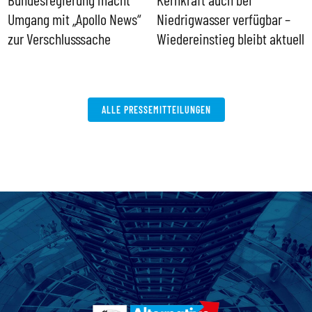
Umgang mit „Apollo News“
Niedrigwasser verfügbar –
G
zur Verschlusssache
Wiedereinstieg bleibt aktuell
B
V
W
ALLE PRESSEMITTEILUNGEN