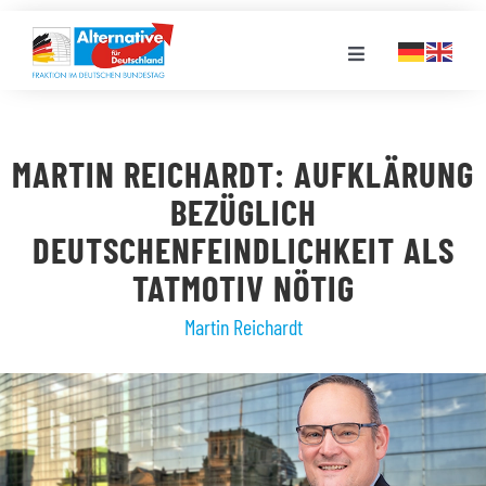
Zum
Inhalt
Toggle
springen
Navigation
FRAKTION
MARTIN REICHARDT: AUFKLÄRUNG
LANDESGRUPPEN
BEZÜGLICH
DEUTSCHENFEINDLICHKEIT ALS
VERANSTALTUNGEN
TATMOTIV NÖTIG
Martin Reichardt
PRESSE
STELLENPORTAL
MEDIATHEK