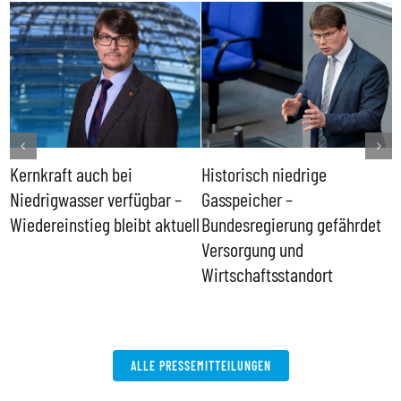
Kernkraft auch bei
Historisch niedrige
F
Niedrigwasser verfügbar –
Gasspeicher –
g
Wiedereinstieg bleibt aktuell
Bundesregierung gefährdet
E
Versorgung und
Wirtschaftsstandort
ALLE PRESSEMITTEILUNGEN