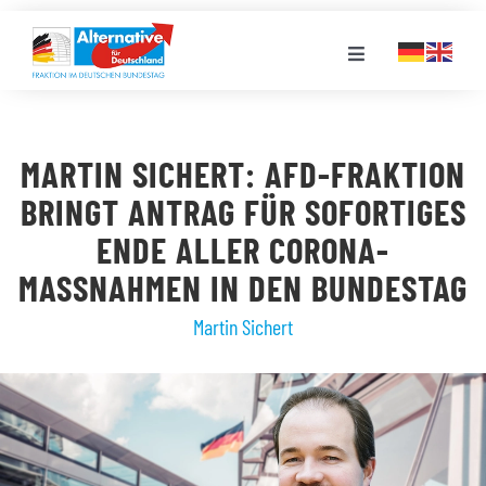
Zum
Inhalt
Toggle
springen
Navigation
FRAKTION
MARTIN SICHERT: AFD-FRAKTION
LANDESGRUPPEN
BRINGT ANTRAG FÜR SOFORTIGES
ENDE ALLER CORONA-
VERANSTALTUNGEN
MASSNAHMEN IN DEN BUNDESTAG
Martin Sichert
PRESSE
STELLENPORTAL
MEDIATHEK