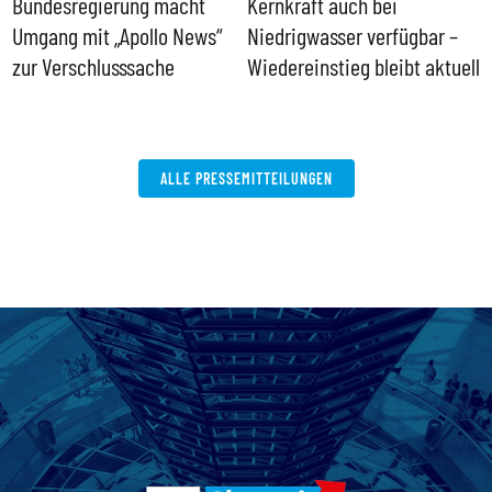
Bundesregierung macht
Kernkraft auch bei
H
Umgang mit „Apollo News“
Niedrigwasser verfügbar –
G
zur Verschlusssache
Wiedereinstieg bleibt aktuell
B
V
W
ALLE PRESSEMITTEILUNGEN