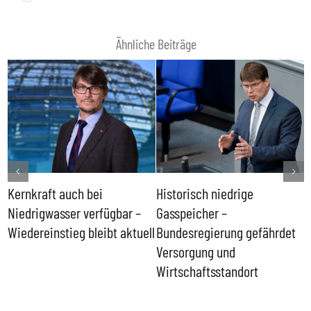
Ähnliche Beiträge
Kernkraft auch bei
Historisch niedrige
F
Niedrigwasser verfügbar –
Gasspeicher –
g
Wiedereinstieg bleibt aktuell
Bundesregierung gefährdet
E
Versorgung und
Wirtschaftsstandort