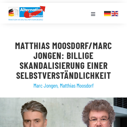
Zum
Inhalt
Toggle
springen
Navigation
FRAKTION
MATTHIAS MOOSDORF/MARC
LANDESGRUPPEN
JONGEN: BILLIGE
SKANDALISIERUNG EINER
VERANSTALTUNGEN
SELBSTVERSTÄNDLICHKEIT
Marc Jongen
,
Matthias Moosdorf
PRESSE
STELLENPORTAL
MEDIATHEK