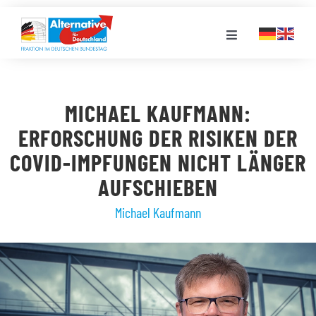
Zum
Inhalt
Toggle
springen
Navigation
FRAKTION
MICHAEL KAUFMANN:
LANDESGRUPPEN
ERFORSCHUNG DER RISIKEN DER
COVID-IMPFUNGEN NICHT LÄNGER
VERANSTALTUNGEN
AUFSCHIEBEN
Michael Kaufmann
PRESSE
STELLENPORTAL
MEDIATHEK