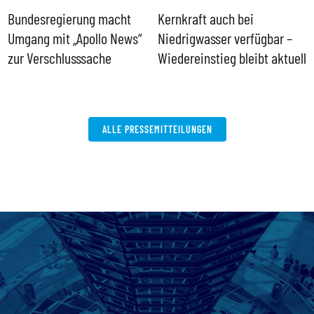
Bundesregierung macht
Kernkraft auch bei
H
Umgang mit „Apollo News“
Niedrigwasser verfügbar –
G
zur Verschlusssache
Wiedereinstieg bleibt aktuell
B
V
W
ALLE PRESSEMITTEILUNGEN