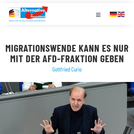
Zum
Inhalt
Toggle
springen
Navigation
FRAKTION
MIGRATIONSWENDE KANN ES NUR
LANDESGRUPPEN
MIT DER AFD-FRAKTION GEBEN
Gottfried Curio
VERANSTALTUNGEN
PRESSE
STELLENPORTAL
MEDIATHEK