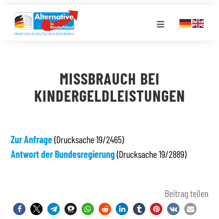
Zum
Inhalt
Toggle
springen
Navigation
FRAKTION
MISSBRAUCH BEI
LANDESGRUPPEN
KINDERGELDLEISTUNGEN
VERANSTALTUNGEN
Zur Anfrage
(Drucksache 19/2465)
Antwort der Bundesregierung
PRESSE
(Drucksache 19/2889)
STELLENPORTAL
Beitrag teilen
MEDIATHEK