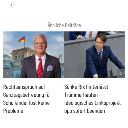
Ähnliche Beiträge
Rechtsanspruch auf
Sönke Rix hinterlässt
M
Ganztagsbetreuung für
Trümmerhaufen –
e
Schulkinder löst keine
Ideologisches Linksprojekt
Probleme
bpb sofort beenden