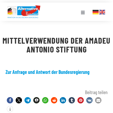
Zum
Inhalt
Toggle
springen
Navigation
FRAKTION
MITTELVERWENDUNG DER AMADEU
LANDESGRUPPEN
ANTONIO STIFTUNG
VERANSTALTUNGEN
Zur Anfrage und Antwort der Bundesregierung
PRESSE
Beitrag teilen
STELLENPORTAL
MEDIATHEK