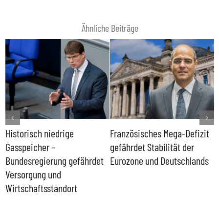
Ähnliche Beiträge
Historisch niedrige
Französisches Mega-Defizit
R
Gasspeicher –
gefährdet Stabilität der
G
ll
Bundesregierung gefährdet
Eurozone und Deutschlands
S
Versorgung und
P
Wirtschaftsstandort