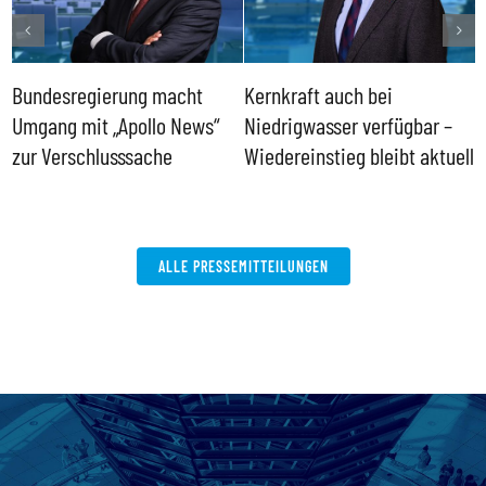
Bundesregierung macht
Kernkraft auch bei
H
Umgang mit „Apollo News“
Niedrigwasser verfügbar –
G
zur Verschlusssache
Wiedereinstieg bleibt aktuell
B
V
W
ALLE PRESSEMITTEILUNGEN