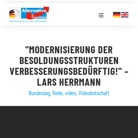
Zum
Inhalt
Toggle
springen
Navigation
FRAKTION
"MODERNISIERUNG DER
LANDESGRUPPEN
BESOLDUNGSSTRUKTUREN
VERBESSERUNGSBEDÜRFTIG!" –
VERANSTALTUNGEN
LARS HERRMANN
Bundestag
,
Rede
,
video
,
Videobotschaft
PRESSE
STELLENPORTAL
MEDIATHEK