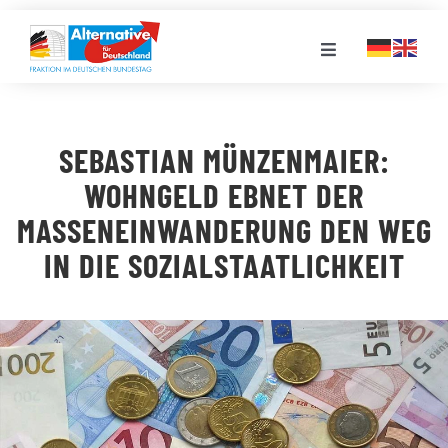
Zum
Inhalt
Toggle
springen
Navigation
FRAKTION
SEBASTIAN MÜNZENMAIER:
LANDESGRUPPEN
WOHNGELD EBNET DER
MASSENEINWANDERUNG DEN WEG
VERANSTALTUNGEN
IN DIE SOZIALSTAATLICHKEIT
PRESSE
STELLENPORTAL
MEDIATHEK