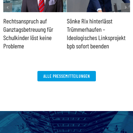
Rechtsanspruch auf
Sönke Rix hinterlässt
M
Ganztagsbetreuung für
Trümmerhaufen –
e
Schulkinder löst keine
Ideologisches Linksprojekt
Probleme
bpb sofort beenden
ALLE PRESSEMITTEILUNGEN