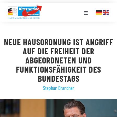
Zum
Inhalt
Toggle
springen
Navigation
FRAKTION
NEUE HAUSORDNUNG IST ANGRIFF
LANDESGRUPPEN
AUF DIE FREIHEIT DER
ABGEORDNETEN UND
VERANSTALTUNGEN
FUNKTIONSFÄHIGKEIT DES
BUNDESTAGS
PRESSE
Stephan Brandner
STELLENPORTAL
MEDIATHEK