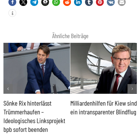
Ähnliche Beiträge
Sönke Rix hinterlässt
Milliardenhilfen für Kiew sind
D
Trümmerhaufen –
ein intransparenter Blindflug
k
Ideologisches Linksprojekt
bpb sofort beenden