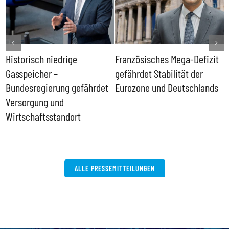
Historisch niedrige
Französisches Mega-Defizit
R
Gasspeicher –
gefährdet Stabilität der
G
ll
Bundesregierung gefährdet
Eurozone und Deutschlands
S
Versorgung und
P
Wirtschaftsstandort
ALLE PRESSEMITTEILUNGEN