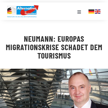
Zum
Inhalt
Toggle
springen
Navigation
FRAKTION
NEUMANN: EUROPAS
LANDESGRUPPEN
MIGRATIONSKRISE SCHADET DEM
TOURISMUS
VERANSTALTUNGEN
PRESSE
STELLENPORTAL
MEDIATHEK