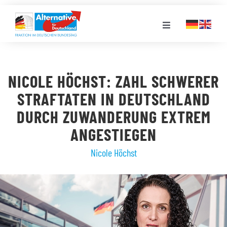
Zum
Inhalt
Toggle
springen
Navigation
FRAKTION
NICOLE HÖCHST: ZAHL SCHWERER
LANDESGRUPPEN
STRAFTATEN IN DEUTSCHLAND
DURCH ZUWANDERUNG EXTREM
VERANSTALTUNGEN
ANGESTIEGEN
Nicole Höchst
PRESSE
STELLENPORTAL
MEDIATHEK