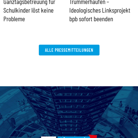
Ganztagsbetreuung für
Trümmerhaufen –
e
Schulkinder löst keine
Ideologisches Linksprojekt
Probleme
bpb sofort beenden
ALLE PRESSEMITTEILUNGEN