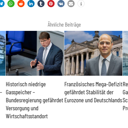
Ähnliche Beiträge
Historisch niedrige
Französisches Mega-Defizit
Re
–
Gasspeicher –
gefährdet Stabilität der
Ga
Bundesregierung gefährdet
Eurozone und Deutschlands
Sc
Versorgung und
Pr
Wirtschaftsstandort