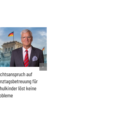
chtsanspruch auf
Sönke Rix hinterlässt
Milliar
nztagsbetreuung für
Trümmerhaufen –
sind ei
hulkinder löst keine
Ideologisches Linksprojekt
Blindfl
obleme
bpb sofort beenden