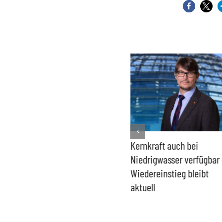
Bundesregierung macht
Kernkraft auch bei
Umgang mit „Apollo News“
Niedrigwasser verfügbar 
zur Verschlusssache
Wiedereinstieg bleibt
aktuell