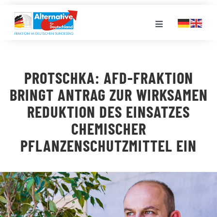
Zum
Inhalt
Toggle
springen
Navigation
FRAKTION
PROTSCHKA: AFD-FRAKTION
LANDESGRUPPEN
BRINGT ANTRAG ZUR WIRKSAMEN
REDUKTION DES EINSATZES
VERANSTALTUNGEN
CHEMISCHER
PFLANZENSCHUTZMITTEL EIN
PRESSE
STELLENPORTAL
MEDIATHEK