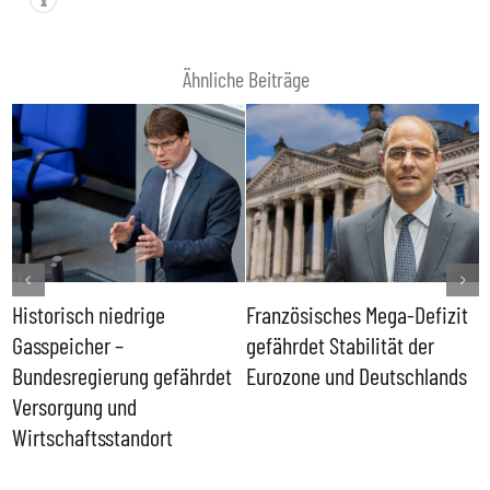
Ähnliche Beiträge
Historisch niedrige
Französisches Mega-Defizit
R
Gasspeicher –
gefährdet Stabilität der
G
ll
Bundesregierung gefährdet
Eurozone und Deutschlands
S
Versorgung und
P
Wirtschaftsstandort