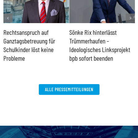
Rechtsanspruch auf
Sönke Rix hinterlässt
M
Ganztagsbetreuung für
Trümmerhaufen –
e
Schulkinder löst keine
Ideologisches Linksprojekt
Probleme
bpb sofort beenden
ALLE PRESSEMITTEILUNGEN