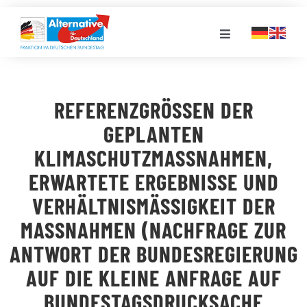
Zum
Inhalt
Toggle
springen
Navigation
FRAKTION
REFERENZGRÖSSEN DER G
LANDESGRUPPEN
EPLANTEN K
LIMASCHUTZMASSNAHMEN, ER
VERANSTALTUNGEN
WARTETE ERGEBNISSE UND VE
RHÄLTNISMÄSSIGKEIT DER MASS
PRESSE
NAHMEN (NACHFRAGE ZUR ANTW
ORT DER BUNDESREGIERUNG AUF
STELLENPORTAL
DIE KLEINE ANFRAGE AUF BUND
ESTAGSDRUCKSACHE 19/1
MEDIATHEK