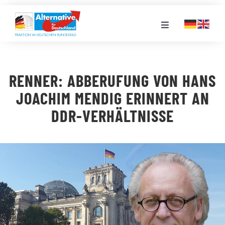
Zum
Inhalt
Toggle
springen
Navigation
FRAKTION
RENNER: ABBERUFUNG VON HANS
LANDESGRUPPEN
JOACHIM MENDIG ERINNERT AN
DDR-VERHÄLTNISSE
VERANSTALTUNGEN
PRESSE
STELLENPORTAL
MEDIATHEK