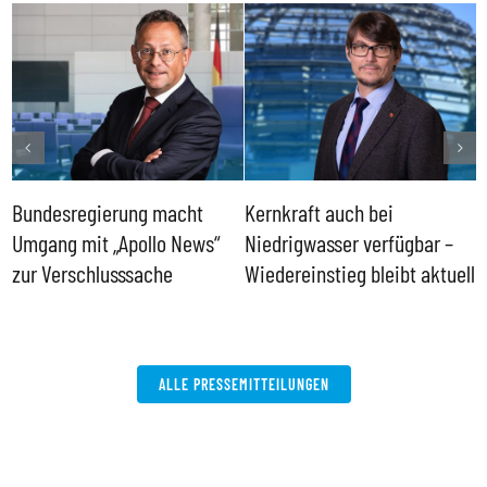
Bundesregierung macht
Kernkraft auch bei
H
Umgang mit „Apollo News“
Niedrigwasser verfügbar –
G
zur Verschlusssache
Wiedereinstieg bleibt aktuell
B
V
W
ALLE PRESSEMITTEILUNGEN