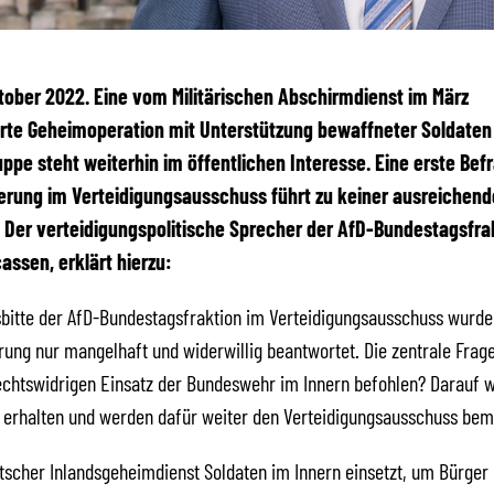
Oktober 2022. Eine vom Militärischen Abschirmdienst im März
rte Geheimoperation mit Unterstützung bewaffneter Soldaten
uppe steht weiterhin im öffentlichen Interesse. Eine erste Bef
erung im Verteidigungsausschuss führt zu keiner ausreichen
 Der verteidigungspolitische Sprecher der AfD-Bundestagsfra
assen, erklärt hierzu:
sbitte der AfD-Bundestagsfraktion im Verteidigungsausschuss wurde
ung nur mangelhaft und widerwillig beantwortet. Die zentrale Frage
echtswidrigen Einsatz der Bundeswehr im Innern befohlen? Darauf w
 erhalten und werden dafür weiter den Verteidigungsausschuss be
tscher Inlandsgeheimdienst Soldaten im Innern einsetzt, um Bürger