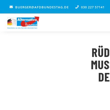
Zum
BUERGER@AFDBUNDESTAG.DE
030 227 57141
Inhalt
springen
RÜD
MUS
DE