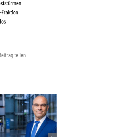
teststürmen
D-Fraktion
los
Beitrag teilen