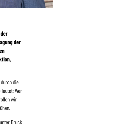
 der
ragung der
den
ktion,
 durch die
 lautet: Wer
ollen wir
mühen.
 unter Druck