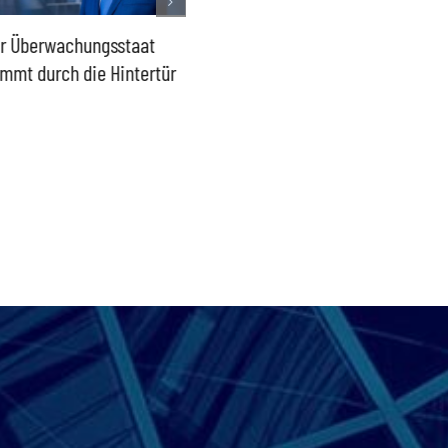
r Überwachungsstaat
Lage in Ceuta – Europas
2015 da
mmt durch die Hintertür
Außengrenzen wirksam
wieder
schützen