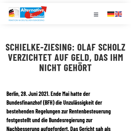
Zum
Inhalt
Toggle
springen
Navigation
FRAKTION
SCHIELKE-ZIESING: OLAF SCHOLZ
LANDESGRUPPEN
VERZICHTET AUF GELD, DAS IHM
NICHT GEHÖRT
VERANSTALTUNGEN
PRESSE
Berlin, 28. Juni 2021. Ende Mai hatte der
Bundesfinanzhof (BFH) die Unzulässigkeit der
bestehenden Regelungen zur Rentenbesteuerung
STELLENPORTAL
festgestellt und die Bundesregierung zur
Nachbesserung aufgefordert. Das Gericht sah als
MEDIATHEK