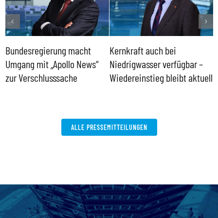
Bundesregierung macht
Kernkraft auch bei
H
Umgang mit „Apollo News“
Niedrigwasser verfügbar –
G
zur Verschlusssache
Wiedereinstieg bleibt aktuell
B
V
W
ALLE PRESSEMITTEILUNGEN