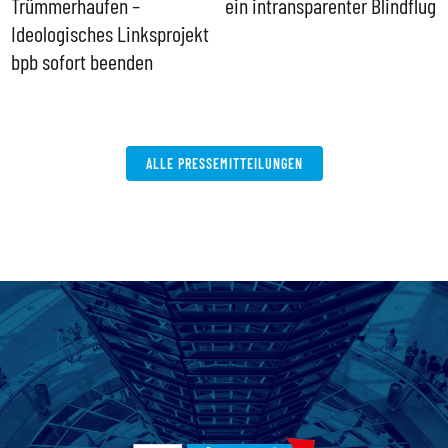
Trümmerhaufen –
ein intransparenter Blindflug
k
Ideologisches Linksprojekt
bpb sofort beenden
ALLE PRESSEMITTEILUNGEN