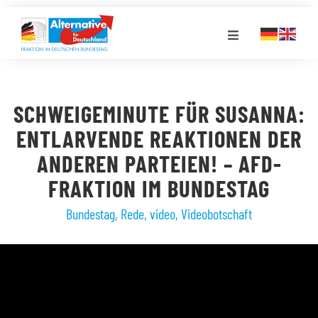
Zum
Inhalt
Toggle
springen
Navigation
FRAKTION
SCHWEIGEMINUTE FÜR SUSANNA:
LANDESGRUPPEN
ENTLARVENDE REAKTIONEN DER
ANDEREN PARTEIEN! – AFD-
VERANSTALTUNGEN
FRAKTION IM BUNDESTAG
Bundestag
,
Rede
,
video
,
Videobotschaft
PRESSE
STELLENPORTAL
MEDIATHEK