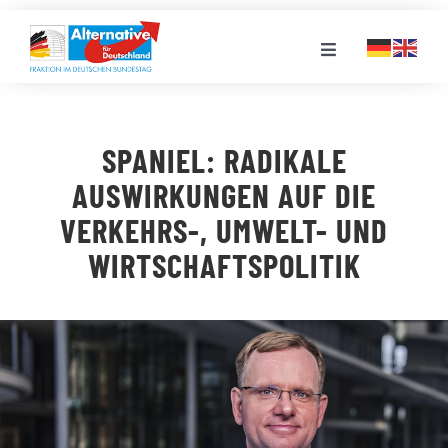
Zum
Inhalt
Toggle
springen
Navigation
FRAKTION
SPANIEL: RADIKALE
LANDESGRUPPEN
AUSWIRKUNGEN AUF DIE
VERKEHRS-, UMWELT- UND
VERANSTALTUNGEN
WIRTSCHAFTSPOLITIK
PRESSE
STELLENPORTAL
MEDIATHEK