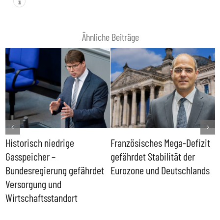
Ähnliche Beiträge
Historisch niedrige
Französisches Mega-Defizit
R
Gasspeicher –
gefährdet Stabilität der
G
ll
Bundesregierung gefährdet
Eurozone und Deutschlands
S
Versorgung und
P
Wirtschaftsstandort