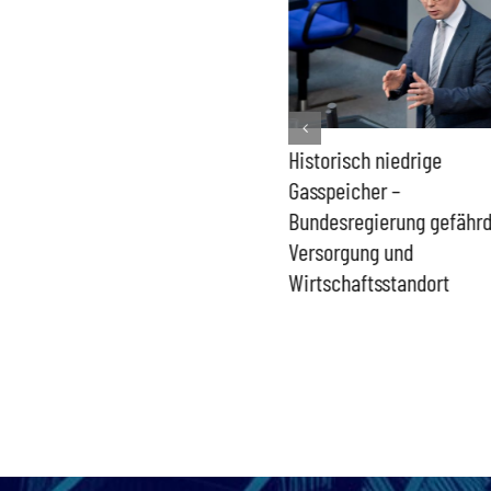
Kernkraft auch bei
Historisch niedrige
Niedrigwasser verfügbar –
Gasspeicher –
Wiedereinstieg bleibt
Bundesregierung gefähr
aktuell
Versorgung und
Wirtschaftsstandort