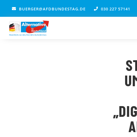
Zum
BUERGER@AFDBUNDESTAG.DE
030 227 57141
Inhalt
springen
S
U
„DI
A