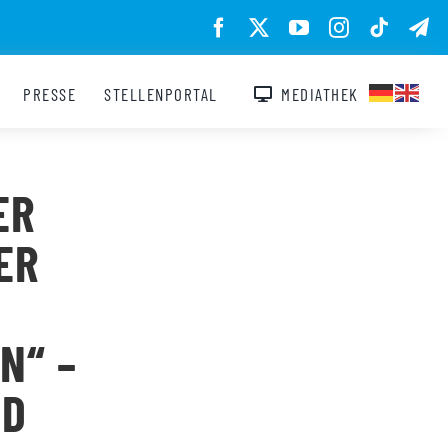
PRESSE
STELLENPORTAL
MEDIATHEK
ER
ER
N“ –
ND