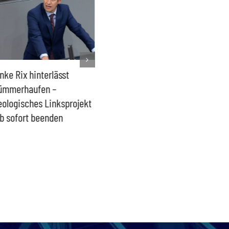
nke Rix hinterlässt
Milliardenhilfen für Kiew
Der Üb
ümmerhaufen –
sind ein intransparenter
kommt d
eologisches Linksprojekt
Blindflug
b sofort beenden