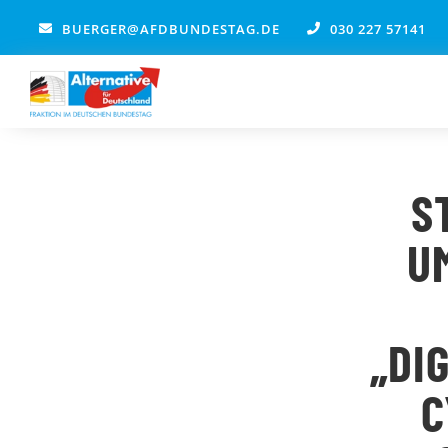
Zum
BUERGER@AFDBUNDESTAG.DE
030 227 57141
Inhalt
springen
S
U
„DI
C