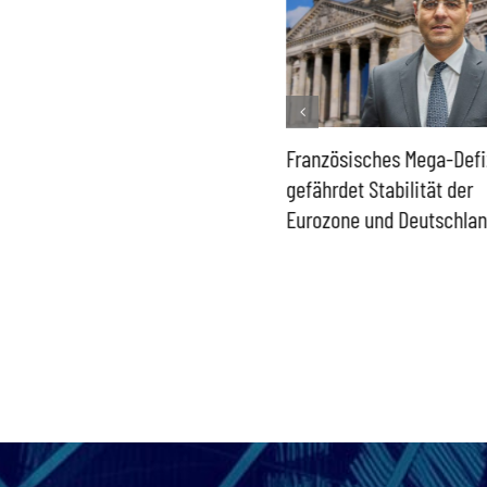
Historisch niedrige
Französisches Mega-Defi
Gasspeicher –
gefährdet Stabilität der
Bundesregierung gefährdet
Eurozone und Deutschla
Versorgung und
Wirtschaftsstandort