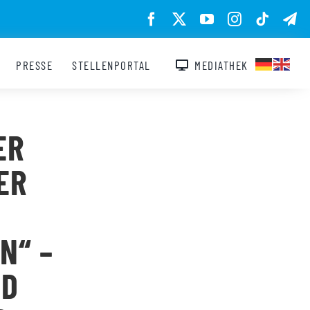
PRESSE
STELLENPORTAL
MEDIATHEK
ER
ER
N“ –
 C