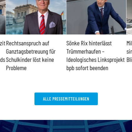
zit
Rechtsanspruch auf
Sönke Rix hinterlässt
Mi
Ganztagsbetreuung für
Trümmerhaufen –
si
nds
Schulkinder löst keine
Ideologisches Linksprojekt
Bl
Probleme
bpb sofort beenden
ALLE PRESSEMITTEILUNGEN