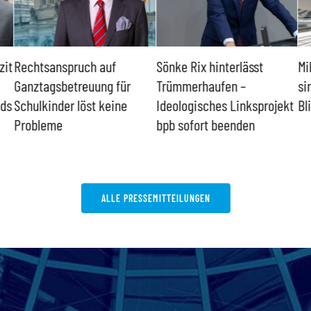
zit
Rechtsanspruch auf
Sönke Rix hinterlässt
Mi
Ganztagsbetreuung für
Trümmerhaufen –
si
nds
Schulkinder löst keine
Ideologisches Linksprojekt
Bl
Probleme
bpb sofort beenden
ALLE PRESSEMITTEILUNGEN