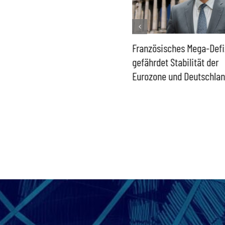
Historisch niedrige
Französisches Mega-Defi
Gasspeicher –
gefährdet Stabilität der
Bundesregierung gefährdet
Eurozone und Deutschla
Versorgung und
Wirtschaftsstandort