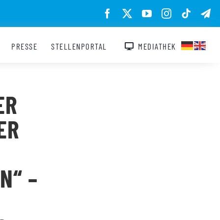
PRESSE
STELLENPORTAL
MEDIATHEK
ER
ER
N“ –