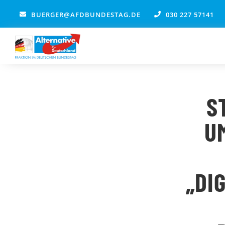
Zum
BUERGER@AFDBUNDESTAG.DE
030 227 57141
Inhalt
springen
S
U
„DI