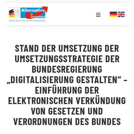
Zum
Inhalt
Toggle
springen
Navigation
FRAKTION
STAND DER UMSETZUNG DER
LANDESGRUPPEN
UMSETZUNGSSTRATEGIE DER
BUNDESREGIERUNG
VERANSTALTUNGEN
„DIGITALISIERUNG GESTALTEN“ –
EINFÜHRUNG DER
PRESSE
ELEKTRONISCHEN VERKÜNDUNG
VON GESETZEN UND
STELLENPORTAL
VERORDNUNGEN DES BUNDES
MEDIATHEK