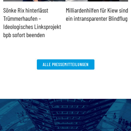
Sönke Rix hinterlässt
Milliardenhilfen für Kiew sind
D
Trümmerhaufen –
ein intransparenter Blindflug
k
Ideologisches Linksprojekt
bpb sofort beenden
ALLE PRESSEMITTEILUNGEN