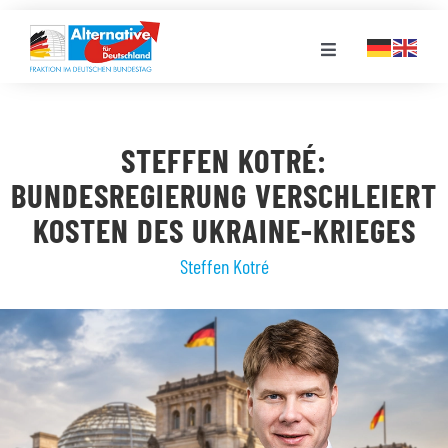
Zum
Inhalt
Toggle
springen
Navigation
FRAKTION
STEFFEN KOTRÉ:
LANDESGRUPPEN
BUNDESREGIERUNG VERSCHLEIERT
KOSTEN DES UKRAINE-KRIEGES
VERANSTALTUNGEN
Steffen Kotré
PRESSE
STELLENPORTAL
MEDIATHEK