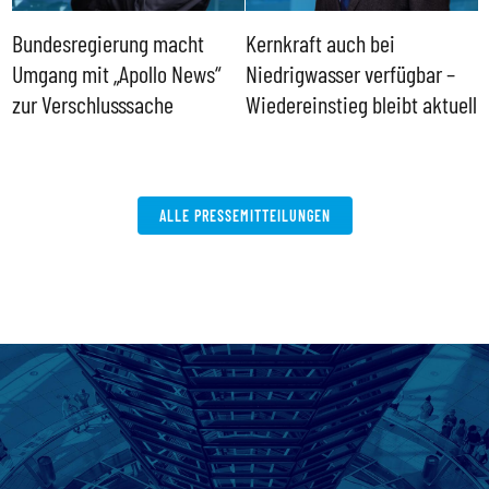
Bundesregierung macht
Kernkraft auch bei
H
Umgang mit „Apollo News“
Niedrigwasser verfügbar –
G
zur Verschlusssache
Wiedereinstieg bleibt aktuell
B
V
W
ALLE PRESSEMITTEILUNGEN