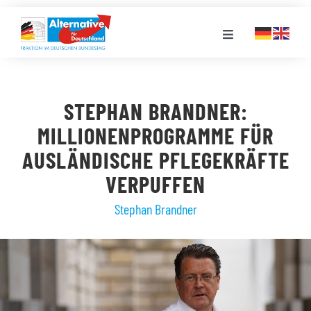
Zum
Inhalt
Toggle
springen
Navigation
FRAKTION
STEPHAN BRANDNER:
LANDESGRUPPEN
MILLIONENPROGRAMME FÜR
AUSLÄNDISCHE PFLEGEKRÄFTE
VERANSTALTUNGEN
VERPUFFEN
Stephan Brandner
PRESSE
STELLENPORTAL
MEDIATHEK