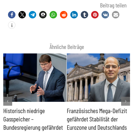
Beitrag teilen
Ähnliche Beiträge
Historisch niedrige
Französisches Mega-Defizit
R
Gasspeicher –
gefährdet Stabilität der
G
ll
Bundesregierung gefährdet
Eurozone und Deutschlands
S