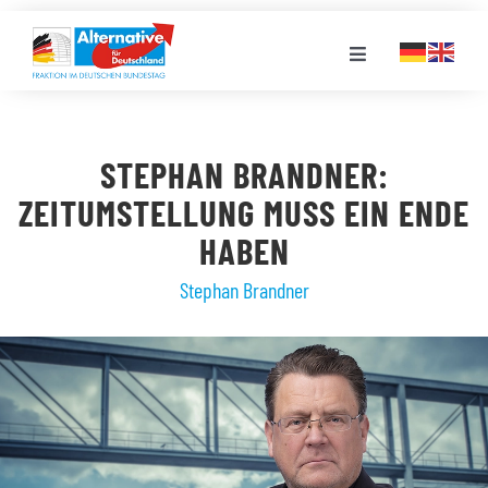
Zum
Inhalt
Toggle
springen
Navigation
FRAKTION
STEPHAN BRANDNER:
LANDESGRUPPEN
ZEITUMSTELLUNG MUSS EIN ENDE
HABEN
VERANSTALTUNGEN
Stephan Brandner
PRESSE
STELLENPORTAL
MEDIATHEK