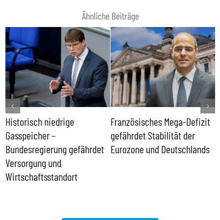
Ähnliche Beiträge
Historisch niedrige
Französisches Mega-Defizit
R
Gasspeicher –
gefährdet Stabilität der
G
ll
Bundesregierung gefährdet
Eurozone und Deutschlands
S
Versorgung und
P
Wirtschaftsstandort