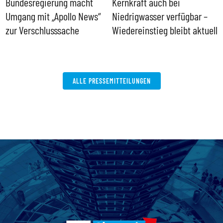
Bundesregierung macht
Kernkraft auch bei
H
Umgang mit „Apollo News“
Niedrigwasser verfügbar –
G
zur Verschlusssache
Wiedereinstieg bleibt aktuell
B
V
W
ALLE PRESSEMITTEILUNGEN