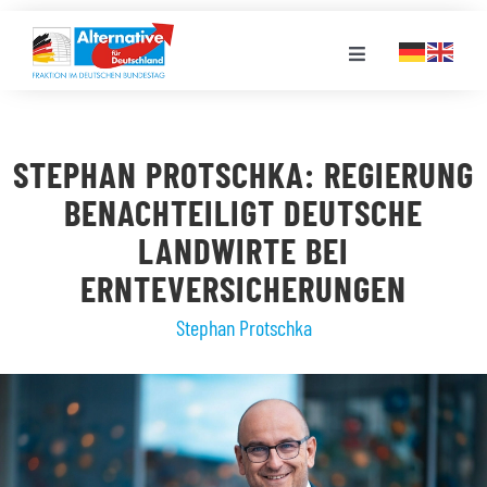
Zum
Inhalt
Toggle
springen
Navigation
FRAKTION
STEPHAN PROTSCHKA: REGIERUNG
LANDESGRUPPEN
BENACHTEILIGT DEUTSCHE
LANDWIRTE BEI
VERANSTALTUNGEN
ERNTEVERSICHERUNGEN
Stephan Protschka
PRESSE
STELLENPORTAL
MEDIATHEK