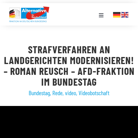
Zum
Inhalt
Toggle
springen
Navigation
FRAKTION
STRAFVERFAHREN AN
LANDESGRUPPEN
LANDGERICHTEN MODERNISIEREN!
– ROMAN REUSCH – AFD-FRAKTION
VERANSTALTUNGEN
IM BUNDESTAG
Bundestag
,
Rede
,
video
,
Videobotschaft
PRESSE
STELLENPORTAL
MEDIATHEK