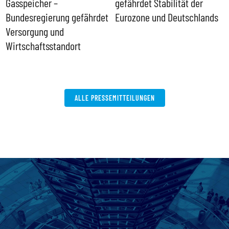
Gasspeicher –
gefährdet Stabilität der
G
ll
Bundesregierung gefährdet
Eurozone und Deutschlands
S
Versorgung und
P
Wirtschaftsstandort
ALLE PRESSEMITTEILUNGEN