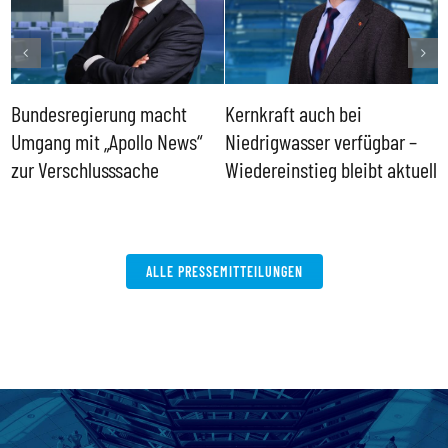
Bundesregierung macht
Kernkraft auch bei
H
Umgang mit „Apollo News“
Niedrigwasser verfügbar –
G
zur Verschlusssache
Wiedereinstieg bleibt aktuell
B
V
W
ALLE PRESSEMITTEILUNGEN