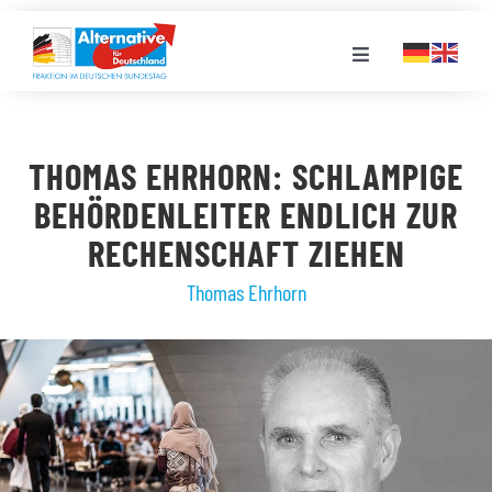
Zum
Inhalt
Toggle
springen
Navigation
FRAKTION
THOMAS EHRHORN: SCHLAMPIGE
LANDESGRUPPEN
BEHÖRDENLEITER ENDLICH ZUR
RECHENSCHAFT ZIEHEN
VERANSTALTUNGEN
Thomas Ehrhorn
PRESSE
STELLENPORTAL
MEDIATHEK