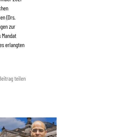
chen
en (Drs.
agen zur
s Mandat
des erlangten
Beitrag teilen