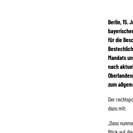
Berlin, 15.
bayerischen
für die Be
Bestechlich
Mandats unt
nach aktuel
Oberlandes
zum allgem
Der rechtspo
dazu mit:
„Dass nunmeh
Blick auf di