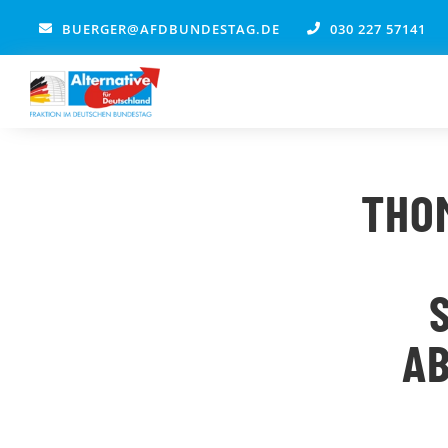
Zum
BUERGER@AFDBUNDESTAG.DE
030 227 57141
Inhalt
springen
THO
A