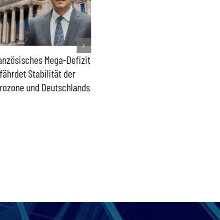
anzösisches Mega-Defizit
Rechtsanspruch auf
Sönke R
fährdet Stabilität der
Ganztagsbetreuung für
Trümme
rozone und Deutschlands
Schulkinder löst keine
Ideolog
Probleme
bpb sof