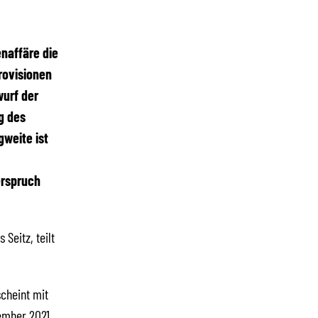
enaffäre die
rovisionen
urf der
g des
gweite ist
erspruch
Seitz, teilt
cheint mit
vember 2021