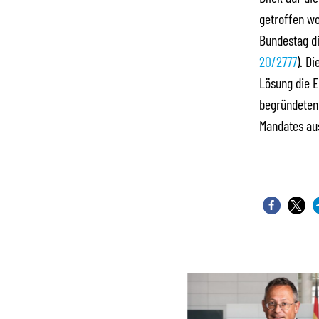
getroffen wo
Bundestag di
20/2777
). D
Lösung die E
begründeten 
Mandates aus