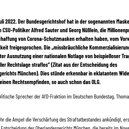
 Juli 2022. Der Bundesgerichtshof hat in der sogenannten Mask
 CSU-Politiker Alfred Sauter und Georg Nüßlein, die Millionenp
schaffung von Corona-Schutzmasken erhalten haben, vom Vorw
keit freigesprochen. Die „missbräuchliche Kommerzialisierun
er Ausnutzung einer nationalen Notlage von beispielloser Tra
ler Rechtslage straflos“ (Zitat aus der Entscheidung des
gerichts München). Dies stünde erkennbar in eklatantem Wid
einen Rechtsempfinden, so auch schon das OLG.
litische Sprecher der AfD-Fraktion im Deutschen Bundestag, Thomas 
r die Ampel die Verschärfung des Straftatbestandes ankündigt, ers
e Entscheidung des Oberlandesgerichts München, die bereits im No