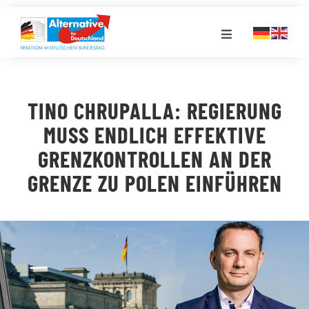
Zum
Inhalt
Toggle
springen
Navigation
FRAKTION
TINO CHRUPALLA: REGIERUNG
LANDESGRUPPEN
MUSS ENDLICH EFFEKTIVE
GRENZKONTROLLEN AN DER
VERANSTALTUNGEN
GRENZE ZU POLEN EINFÜHREN
PRESSE
STELLENPORTAL
MEDIATHEK