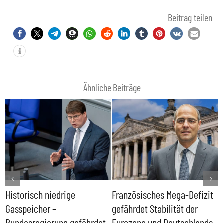
Beitrag teilen
Ähnliche Beiträge
Historisch niedrige
Französisches Mega-Defizit
R
Gasspeicher –
gefährdet Stabilität der
G
ll
Bundesregierung gefährdet
Eurozone und Deutschlands
S