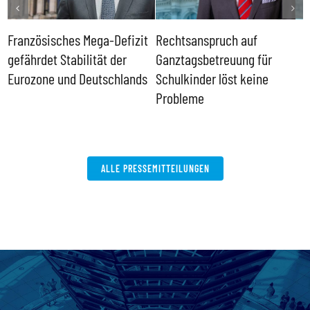
Französisches Mega-Defizit
Rechtsanspruch auf
S
gefährdet Stabilität der
Ganztagsbetreuung für
T
Eurozone und Deutschlands
Schulkinder löst keine
I
Probleme
b
ALLE PRESSEMITTEILUNGEN